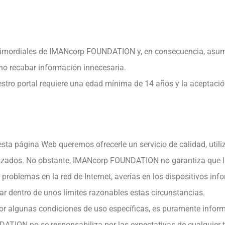
 primordiales de IMANcorp FOUNDATION y, en consecuencia, asum
 recabar información innecesaria.
estro portal requiere una edad mínima de 14 años y la aceptaci
a página Web queremos ofrecerle un servicio de calidad, utiliz
izados. No obstante, IMANcorp FOUNDATION no garantiza que la 
 problemas en la red de Internet, averías en los dispositivos inf
dentro de unos límites razonables estas circunstancias.
por algunas condiciones de uso específicas, es puramente inform
NDATION no se responsabiliza por las expectativas de cualquie