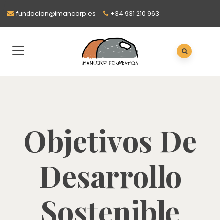
fundacion@imancorp.es
+34 931 210 963
Objetivos De
Desarrollo
Sostenible