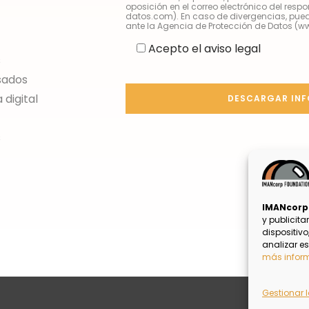
oposición en el correo electrónico del re
datos.com). En caso de divergencias, pue
ante la Agencia de Protección de Datos (w
Acepto el aviso legal
s
sados
digital
s
IMANcor
y publicita
dispositiv
analizar es
más infor
Gestionar l