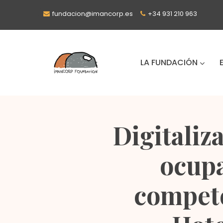
fundacion@imancorp.es
+34 931 210 963
LA FUNDACIÓN
Digitaliz
ocupa
compete