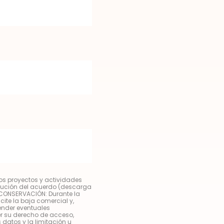
ros proyectos y actividades
ecución del acuerdo (descarga
 CONSERVACIÓN: Durante la
cite la baja comercial y,
tender eventuales
r su derecho de acceso,
s datos y la limitación u