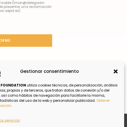
sponsable (iman@delegado-
de presentar una reclamación
ww.aepd.es).
Gestionar consentimiento
p FOUNDATION
utiliza cookies técnicas, de personalización, análisis
rias, propias y de terceros, que tratan datos de conexión y/o del
o, así como hábitos de navegación para facilitarle la misma,
tadísticas del uso de la web y personalizar publicidad.
Obtener
mación
.
os servicios