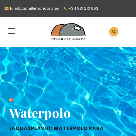
fundacion@imancorp.es
+34 931 210 963
Waterpolo
¡AQUASPLASH!: WATERPOLO PARA