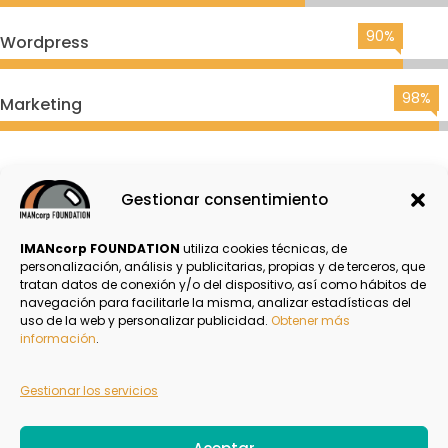
90%
Wordpress
98%
Marketing
Email
LinkedIn
Compartir
Gestionar consentimiento
IMANcorp FOUNDATION
utiliza cookies técnicas, de
personalización, análisis y publicitarias, propias y de terceros, que
tratan datos de conexión y/o del dispositivo, así como hábitos de
navegación para facilitarle la misma, analizar estadísticas del
Política de Privacidad
uso de la web y personalizar publicidad.
Obtener más
información
.
Aviso Legal
Gestionar los servicios
Politica de Cookies