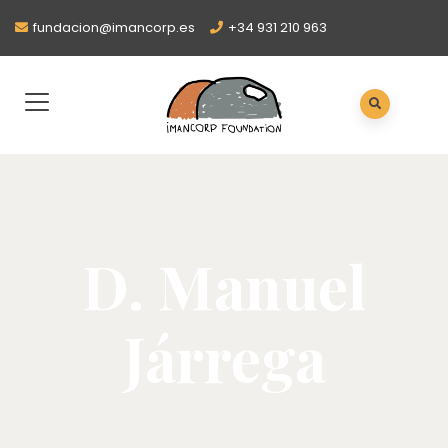
fundacion@imancorp.es
+34 931 210 963
D. Manuel
Járrega