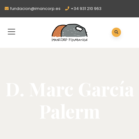
fundacion@imancorp.es
+34 931 210 963
D. Marc García
Palerm