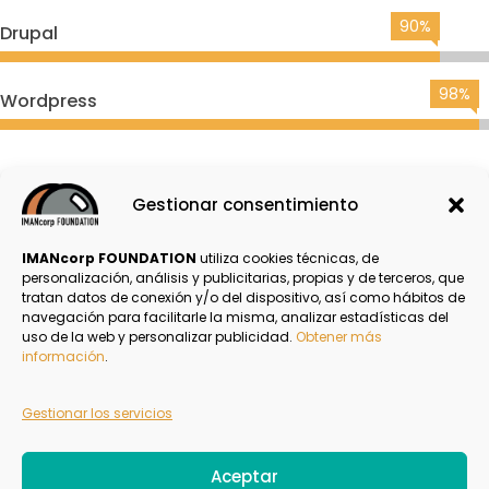
90%
Drupal
98%
Wordpress
Email
LinkedIn
Compartir
Gestionar consentimiento
IMANcorp FOUNDATION
utiliza cookies técnicas, de
personalización, análisis y publicitarias, propias y de terceros, que
tratan datos de conexión y/o del dispositivo, así como hábitos de
navegación para facilitarle la misma, analizar estadísticas del
Política de Privacidad
uso de la web y personalizar publicidad.
Obtener más
información
.
Aviso Legal
Gestionar los servicios
Politica de Cookies
Aceptar