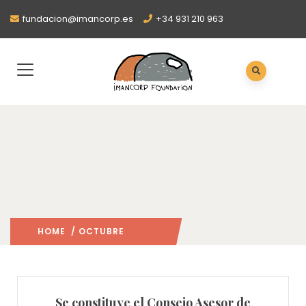
fundacion@imancorp.es
+34 931 210 963
HOME
/ OCTUBRE
2020
/
Se constituye el Consejo Asesor de