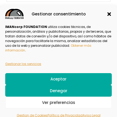
Gestionar consentimiento
1
2
IMANcorp FOUNDATION
utiliza cookies técnicas, de
personalización, análisis y publicitarias, propias y de terceros, que
tratan datos de conexión y/o del dispositivo, así como hábitos de
navegación para facilitarle la misma, analizar estadísticas del
Política de Privacidad
uso de la web y personalizar publicidad.
Obtener más
información
.
Aviso Legal
Gestionar los servicios
Politica de Cookies
Aceptar
Denegar
Copyright - 2019 - Company - All rights reserved.
Ver preferencias
Powered by WordPress.
Gestion de Cookies
Política de Privacidad
Aviso Legal