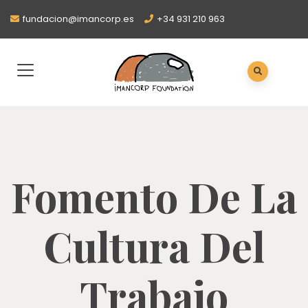
fundacion@imancorp.es
+34 931 210 963
Fomento De La
Cultura Del
Trabajo