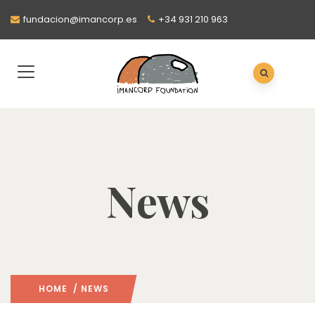
fundacion@imancorp.es
+34 931 210 963
News
HOME
/ NEWS