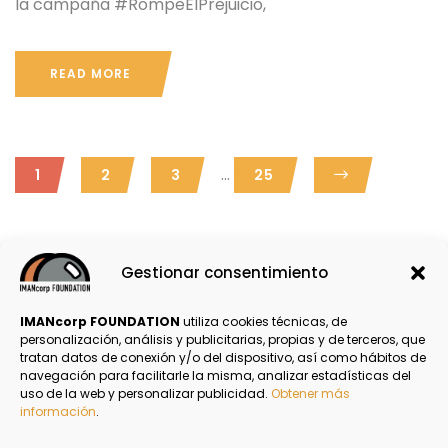
la campaña #RompeElPrejuicio,
READ MORE
...
1
2
3
25
Gestionar consentimiento
Email
LinkedIn
Compartir
IMANcorp FOUNDATION
utiliza cookies técnicas, de
personalización, análisis y publicitarias, propias y de terceros, que
tratan datos de conexión y/o del dispositivo, así como hábitos de
navegación para facilitarle la misma, analizar estadísticas del
Política de Privacidad
uso de la web y personalizar publicidad.
Obtener más
información
.
Aviso Legal