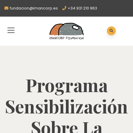
fundacion@imancorp.es
+34 931 210 963
Programa
Sensibilización
Sobre La