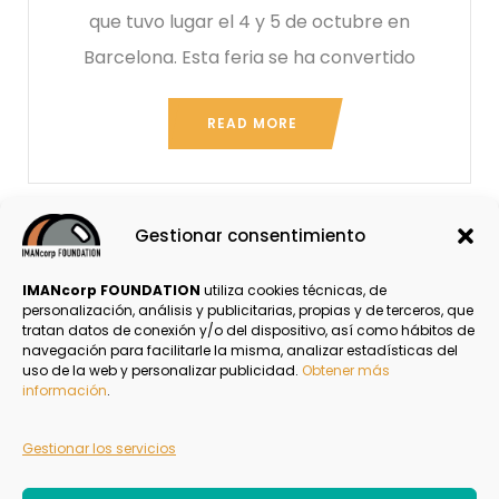
que tuvo lugar el 4 y 5 de octubre en
Barcelona. Esta feria se ha convertido
READ MORE
Gestionar consentimiento
1
2
3
IMANcorp FOUNDATION
utiliza cookies técnicas, de
personalización, análisis y publicitarias, propias y de terceros, que
tratan datos de conexión y/o del dispositivo, así como hábitos de
navegación para facilitarle la misma, analizar estadísticas del
Política de Privacidad
uso de la web y personalizar publicidad.
Obtener más
información
.
Aviso Legal
Gestionar los servicios