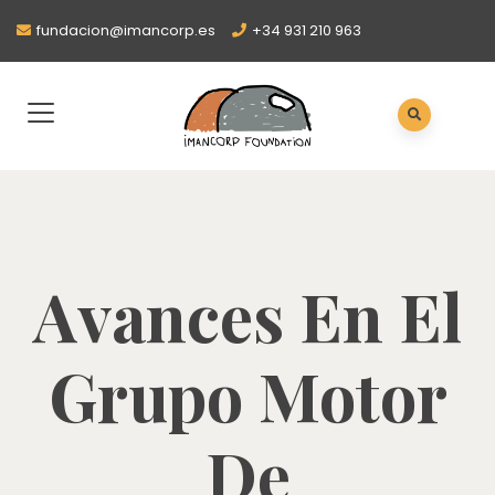
fundacion@imancorp.es
+34 931 210 963
Avances En El
Grupo Motor
De