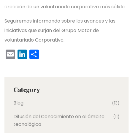
creación de un voluntariado corporativo más sólido.
Seguiremos informando sobre los avances y las
iniciativas que surjan del Grupo Motor de
voluntariado Corporativo.
E
Li
C
m
n
o
ai
k
m
l
e
p
Category
dI
ar
n
tir
Blog
(13)
Difusión del Conocimiento en el ámbito
(11)
tecnológico