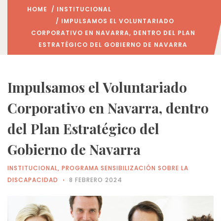
HOME
/
INSTITUCIONAL
/ IMPULSAMOS EL VOLUNTARIADO
CORPORATIVO EN NAVARRA, DENTRO DEL PLAN
ESTRATÉGICO DEL GOBIERNO DE NAVARRA
Impulsamos el Voluntariado
Corporativo en Navarra, dentro
del Plan Estratégico del
Gobierno de Navarra
INSTITUCIONAL
,
PROGRAMA SENSIBILIZACIÓN SOBRE LA
DISCAPACIDAD
8 FEBRERO 2024