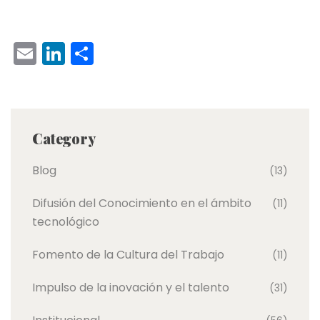
E
Li
C
m
n
o
ai
k
m
l
e
p
Category
dI
ar
n
tir
Blog
(13)
Difusión del Conocimiento en el ámbito
(11)
tecnológico
Fomento de la Cultura del Trabajo
(11)
Impulso de la inovación y el talento
(31)