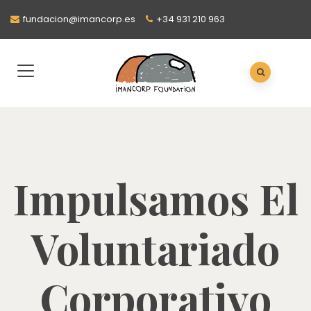
fundacion@imancorp.es
+34 931 210 963
Impulsamos El
Voluntariado
Corporativo