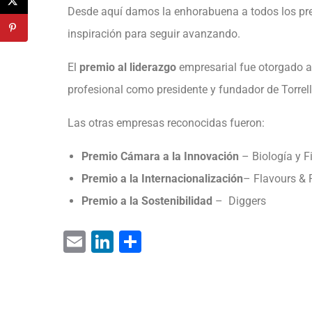
Desde aquí damos la enhorabuena a todos los pre
inspiración para seguir avanzando.
El
premio al liderazgo
empresarial fue otorgado al 
profesional como presidente y fundador de Torrell
Las otras empresas reconocidas fueron:
Premio Cámara a la Innovación
– Biología y F
Premio a la Internacionalización
– Flavours &
Premio a la Sostenibilidad
– Diggers
E
Li
C
m
n
o
ai
k
m
l
e
p