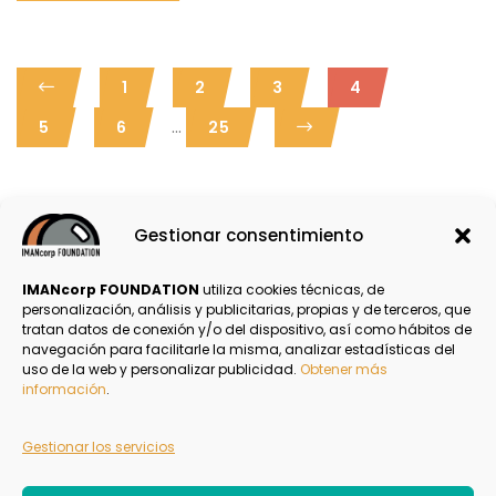
1
2
3
4
...
5
6
25
Gestionar consentimiento
Email
LinkedIn
Compartir
IMANcorp FOUNDATION
utiliza cookies técnicas, de
personalización, análisis y publicitarias, propias y de terceros, que
tratan datos de conexión y/o del dispositivo, así como hábitos de
navegación para facilitarle la misma, analizar estadísticas del
Política de Privacidad
uso de la web y personalizar publicidad.
Obtener más
información
.
Aviso Legal
Gestionar los servicios