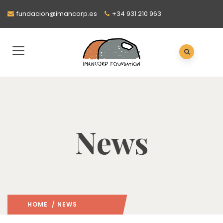
fundacion@imancorp.es
+34 931 210 963
News
HOME
/ NEWS
: PAGE 4