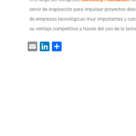
servir de inspiración para impulsar proyectos des
de empresas tecnológicas muy importantes y co
su ventaja competitiva a través del uso de la tecno
E
Li
C
m
n
o
ai
k
m
l
e
p
dI
ar
n
tir