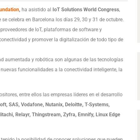
undation
,
ha asistido al
IoT Solutions World Congress
,
se celebra en Barcelona los días 29, 30 y 31 de octubre.
s proveedores de IoT, plataformas de software y
conectividad y promover la digitalización de todo tipo de
alidad aumentada y robótica son algunas de las tecnologías
nuevas funcionalidades a la conectividad inteligente, la
itores, entre ellos las empresas líderes en el desarrollo
oft, SAS, Vodafone, Nutanix, Deloitte, T-Systems,
tachi, Relayr, Thingstream, Zyfra, Emnify, Linux Edge
tenido la posibilidad de conocer soluciones que pueden