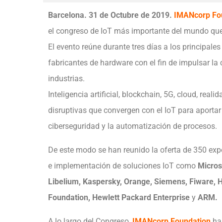
Barcelona. 31 de Octubre de 2019.
IMANcorp Fo
el congreso de IoT más importante del mundo que 
El evento reúne durante tres días a los principale
fabricantes de hardware con el fin de impulsar la 
industrias.
Inteligencia artificial, blockchain, 5G, cloud, re
disruptivas que convergen con el IoT para aportar 
ciberseguridad y la automatización de procesos.
De este modo se han reunido la oferta de 350 expos
e implementación de soluciones IoT como
Micros
Libelium, Kaspersky, Orange, Siemens, Fiware, Hi
Foundation, Hewlett Packard Enterprise
y
ARM.
A lo largo del Congreso,
IMANcorp Foundation
ha 