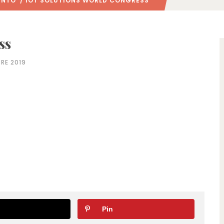
ENTO
/ IOT SOLUTIONS WORLD CONGRESS
ss
RE 2019
Pin