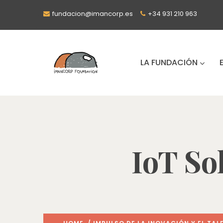
fundacion@imancorp.es
+34 931 210 963
LA FUNDACIÓN
IoT So