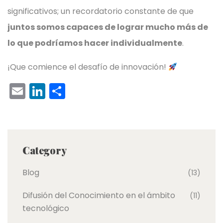
significativos; un recordatorio constante de que
juntos somos capaces de lograr mucho más de
lo que podríamos hacer individualmente
.
¡Que comience el desafío de innovación!
E
Li
C
m
n
o
ai
k
m
l
e
p
Category
dI
ar
n
tir
Blog
(13)
Difusión del Conocimiento en el ámbito
(11)
tecnológico