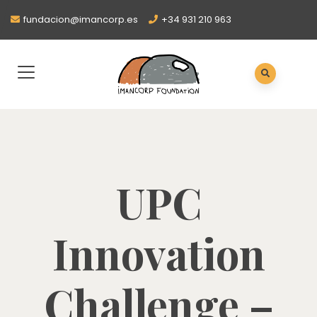
fundacion@imancorp.es
+34 931 210 963
UPC
Innovation
Challenge –