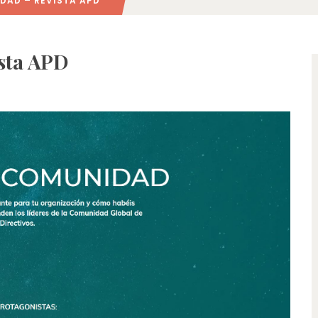
DAD – REVISTA APD
sta APD