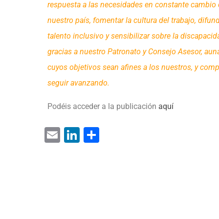
respuesta a las necesidades en constante cambio 
nuestro país, fomentar la cultura del trabajo, difu
talento inclusivo y sensibilizar sobre la discapaci
gracias a nuestro Patronato y Consejo Asesor, aun
cuyos objetivos sean afines a los nuestros, y comp
seguir avanzando.
Podéis acceder a la publicación
aquí
E
Li
C
m
n
o
ai
k
m
l
e
p
dI
ar
n
tir