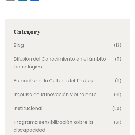
m
n
o
ai
k
m
l
e
p
Category
dI
ar
n
tir
Blog
(13)
Difusión del Conocimiento en el ámbito
(11)
tecnológico
Fomento de la Cultura del Trabajo
(11)
Impulso de la inovación y el talento
(31)
Institucional
(56)
Programa sensibilización sobre la
(21)
discapacidad