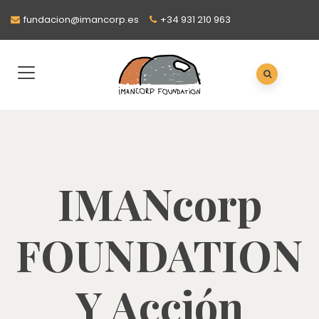
fundacion@imancorp.es
+34 931 210 963
IMANcorp
FOUNDATION
Y Acción